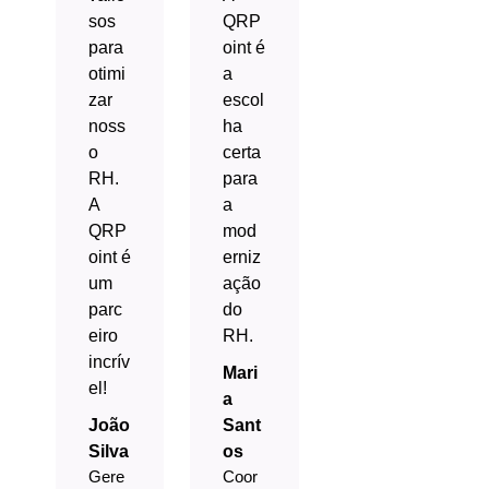
sos
QRP
para
oint é
otimi
a
zar
escol
noss
ha
o
certa
RH.
para
A
a
QRP
mod
oint é
erniz
um
ação
parc
do
eiro
RH.
incrív
Mari
el!
a
João
Sant
Silva
os
Gere
Coor