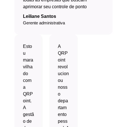
aprimorar seu controle de ponto
Leiliane Santos
Gerente administrativa
Esto
A
u
QRP
mara
oint
vilha
revol
do
ucion
com
ou
a
noss
QRP
o
oint.
depa
A
rtam
gestã
ento
o de
pess