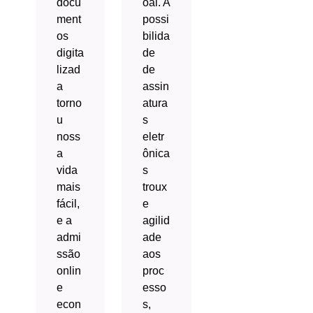
docu
oal. A
ment
possi
os
bilida
digita
de
lizad
de
a
assin
torno
atura
u
s
noss
eletr
a
ônica
vida
s
mais
troux
fácil,
e
e a
agilid
admi
ade
ssão
aos
onlin
proc
e
esso
econ
s,