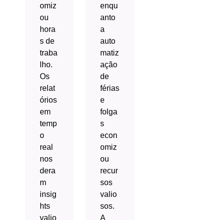
omiz
enqu
ou
anto
hora
a
s de
auto
traba
matiz
lho.
ação
Os
de
relat
férias
órios
e
em
folga
temp
s
o
econ
real
omiz
nos
ou
dera
recur
m
sos
insig
valio
hts
sos.
valio
A